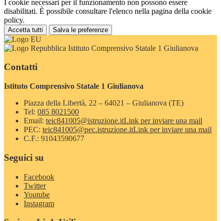
I cookie necessari per il funzionamento non possono essere
disabilitati. È possibile consultare l'elenco nella pagina della cookie
policy.
Accetta tutti
Salva le preferenze
Istituto Comprensivo Statale 1 Giulianova
Contatti
Istituto Comprensivo Statale 1 Giulianova
Piazza della Libertà, 22 – 64021 – Giulianova (TE)
Tel:
085 8021500
Email:
teic841005@istruzione.it
Link per inviare una mail
PEC:
teic841005@pec.istruzione.it
Link per inviare una mail
C.F.: 91043590677
Seguici su
Facebook
Twitter
Youtube
Instagram