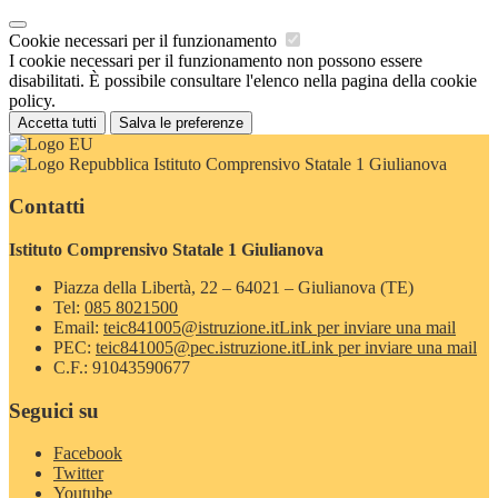
Cookie necessari per il funzionamento
I cookie necessari per il funzionamento non possono essere
disabilitati. È possibile consultare l'elenco nella pagina della cookie
policy.
Accetta tutti
Salva le preferenze
Istituto Comprensivo Statale 1 Giulianova
Contatti
Istituto Comprensivo Statale 1 Giulianova
Piazza della Libertà, 22 – 64021 – Giulianova (TE)
Tel:
085 8021500
Email:
teic841005@istruzione.it
Link per inviare una mail
PEC:
teic841005@pec.istruzione.it
Link per inviare una mail
C.F.: 91043590677
Seguici su
Facebook
Twitter
Youtube