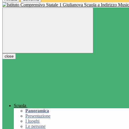
Scuola a Indirizzo Music
close
Scuola
Panoramica
Presentazione
I luoghi
Le persone