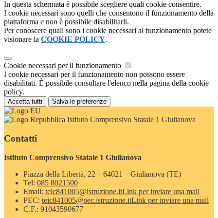
In questa schermata è possibile scegliere quali cookie consentire.
I cookie necessari sono quelli che consentono il funzionamento della
piattaforma e non è possibile disabilitarli.
Per conoscere quali sono i cookie necessari al funzionamento potete
visionare la
COOKIE POLICY
.
Cookie necessari per il funzionamento
I cookie necessari per il funzionamento non possono essere
disabilitati. È possibile consultare l'elenco nella pagina della cookie
policy.
Accetta tutti
Salva le preferenze
Istituto Comprensivo Statale 1 Giulianova
Contatti
Istituto Comprensivo Statale 1 Giulianova
Piazza della Libertà, 22 – 64021 – Giulianova (TE)
Tel:
085 8021500
Email:
teic841005@istruzione.it
Link per inviare una mail
PEC:
teic841005@pec.istruzione.it
Link per inviare una mail
C.F.: 91043590677