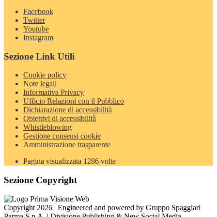
Facebook
Twitter
Youtube
Instagram
Sezione Link Utili
Cookie policy
Note legali
Informativa Privacy
Ufficio Relazioni con il Pubblico
Dichiarazione di accessibilità
Obiettivi di accessibilità
Whistleblowing
Gestione consensi cookie
Amministrazione trasparente
Pagina visualizzata
1286
volte
Sezione Copyright
Copyright 2026 | Engineered and powered by Gruppo Spaggiari
Parma S.p.A. | Divisione Publishing & New Social Media