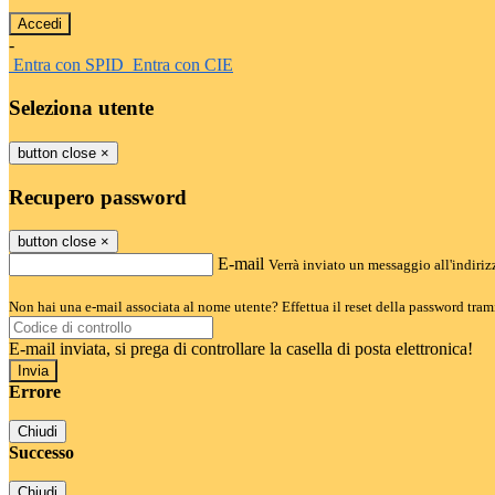
-
Entra con SPID
Entra con CIE
Seleziona utente
button close
×
Recupero password
button close
×
E-mail
Verrà inviato un messaggio all'indirizz
Non hai una e-mail associata al nome utente? Effettua il reset della password tram
E-mail inviata, si prega di controllare la casella di posta elettronica!
Errore
Chiudi
Successo
Chiudi