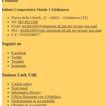
Contatti
Istituto Comprensivo Statale 1 Giulianova
Piazza della Libertà, 22 – 64021 – Giulianova (TE)
Tel:
085 8021500
Email:
teic841005@istruzione.it
Link per inviare una mail
PEC:
teic841005@pec.istruzione.it
Link per inviare una mail
C.F.: 91043590677
Seguici su
Facebook
Twitter
Youtube
Instagram
Sezione Link Utili
Cookie policy
Note legali
Informativa Privacy
Ufficio Relazioni con il Pubblico
Dichiarazione di accessibilità
Obiettivi di accessibilità