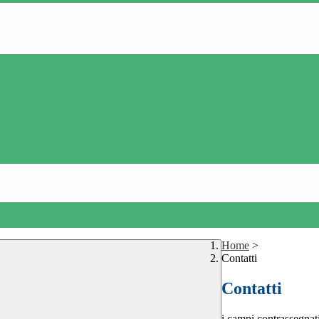
Home
>
Contatti
Contatti
i campi contrassegnat