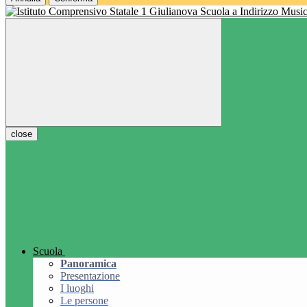
Scuola a Indirizzo Music
close
Scuola
Panoramica
Presentazione
I luoghi
Le persone