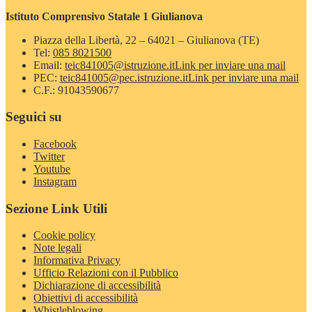
Istituto Comprensivo Statale 1 Giulianova
Piazza della Libertà, 22 – 64021 – Giulianova (TE)
Tel:
085 8021500
Email:
teic841005@istruzione.it
Link per inviare una mail
PEC:
teic841005@pec.istruzione.it
Link per inviare una mail
C.F.: 91043590677
Seguici su
Facebook
Twitter
Youtube
Instagram
Sezione Link Utili
Cookie policy
Note legali
Informativa Privacy
Ufficio Relazioni con il Pubblico
Dichiarazione di accessibilità
Obiettivi di accessibilità
Whistleblowing