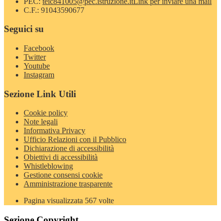
PEC:
teic841005@pec.istruzione.it
Link per inviare una mail
C.F.: 91043590677
Seguici su
Facebook
Twitter
Youtube
Instagram
Sezione Link Utili
Cookie policy
Note legali
Informativa Privacy
Ufficio Relazioni con il Pubblico
Dichiarazione di accessibilità
Obiettivi di accessibilità
Whistleblowing
Gestione consensi cookie
Amministrazione trasparente
Pagina visualizzata
567
volte
Sezione Copyright