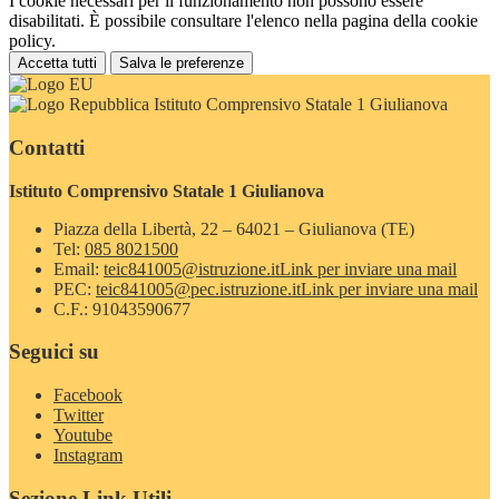
I cookie necessari per il funzionamento non possono essere
disabilitati. È possibile consultare l'elenco nella pagina della cookie
policy.
Accetta tutti
Salva le preferenze
Istituto Comprensivo Statale 1 Giulianova
Contatti
Istituto Comprensivo Statale 1 Giulianova
Piazza della Libertà, 22 – 64021 – Giulianova (TE)
Tel:
085 8021500
Email:
teic841005@istruzione.it
Link per inviare una mail
PEC:
teic841005@pec.istruzione.it
Link per inviare una mail
C.F.: 91043590677
Seguici su
Facebook
Twitter
Youtube
Instagram
Sezione Link Utili