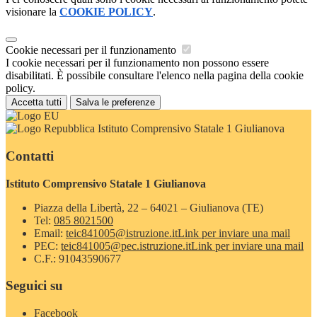
visionare la
COOKIE POLICY
.
Cookie necessari per il funzionamento
I cookie necessari per il funzionamento non possono essere
disabilitati. È possibile consultare l'elenco nella pagina della cookie
policy.
Accetta tutti
Salva le preferenze
Istituto Comprensivo Statale 1 Giulianova
Contatti
Istituto Comprensivo Statale 1 Giulianova
Piazza della Libertà, 22 – 64021 – Giulianova (TE)
Tel:
085 8021500
Email:
teic841005@istruzione.it
Link per inviare una mail
PEC:
teic841005@pec.istruzione.it
Link per inviare una mail
C.F.: 91043590677
Seguici su
Facebook