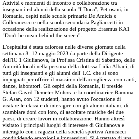
Attività e momenti di incontro e collaborazione tra
insegnanti ed alunni della scuola "I Duca", Petrosani, in
Romania, ospiti nelle scuole primarie De Amicis e
Colleranesco e nella scuola secondaria Pagliaccetti in
occasione della realizzazione del progetto Erasmus KA1
"Don't be mean behind the screen".
L'ospitalità è stata calorosa nelle diverse giornate della
settimana 8 -12 maggio 2023 da parte della Dirigente
dell'IC 1 Giulianova, la Prof.ssa Cristina di Sabatino, delle
Autorità locali nella persona della dott.ssa Lidia Albani, di
tutti gli insegnanti e gli alunni dell' I.C.
che si sono
impegnati per offrire il massimo dell'accoglienza con canti,
danze, laboratori. Gli ospiti della Romania, il preside
Stefan Gavril Demeter Mohora e la coordinatrice Ramona
G. Asan, con 12 studenti, hanno avuto l'occasione di
visitare le classi e di interagire con gli alunni italiani, di
scambiare doni con loro, di ascoltare musiche dei due
paesi, di creare lavori in collaborazione. Hanno altresì
visitato i principali luoghi di interesse di Giulianova e
interagito con i ragazzi della società sportiva Amicacci
condividendo emozioni e impressioni. Si è trattato di una