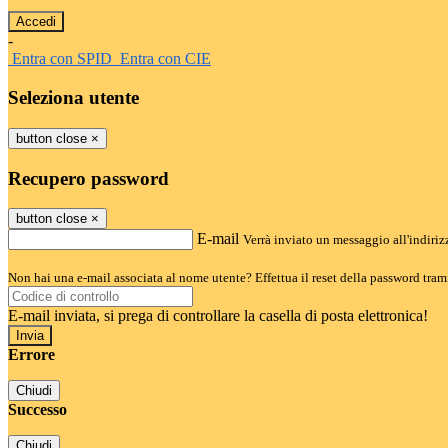
-
Entra con SPID
Entra con CIE
Seleziona utente
button close
×
Recupero password
button close
×
E-mail
Verrà inviato un messaggio all'indirizz
Non hai una e-mail associata al nome utente? Effettua il reset della password tram
E-mail inviata, si prega di controllare la casella di posta elettronica!
Errore
Chiudi
Successo
Chiudi