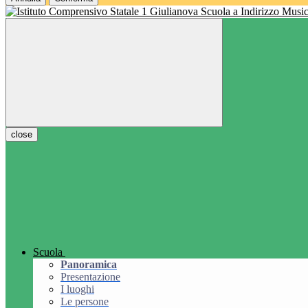
Scuola a Indirizzo Music
close
Scuola
Panoramica
Presentazione
I luoghi
Le persone