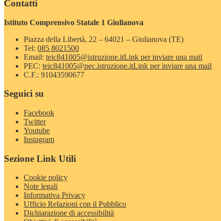
Contatti
Istituto Comprensivo Statale 1 Giulianova
Piazza della Libertà, 22 – 64021 – Giulianova (TE)
Tel:
085 8021500
Email:
teic841005@istruzione.it
Link per inviare una mail
PEC:
teic841005@pec.istruzione.it
Link per inviare una mail
C.F.: 91043590677
Seguici su
Facebook
Twitter
Youtube
Instagram
Sezione Link Utili
Cookie policy
Note legali
Informativa Privacy
Ufficio Relazioni con il Pubblico
Dichiarazione di accessibilità