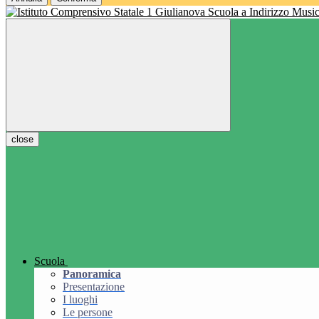
Scuola a Indirizzo Music
close
Scuola
Panoramica
Presentazione
I luoghi
Le persone