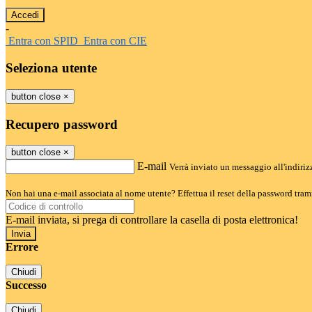
-
Entra con SPID
Entra con CIE
Seleziona utente
button close
×
Recupero password
button close
×
E-mail
Verrà inviato un messaggio all'indirizz
Non hai una e-mail associata al nome utente? Effettua il reset della password tram
E-mail inviata, si prega di controllare la casella di posta elettronica!
Errore
Chiudi
Successo
Chiudi