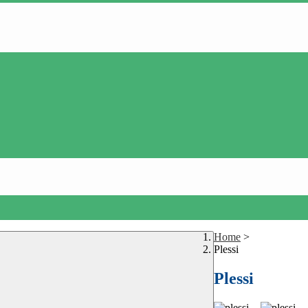
Home
>
Plessi
Plessi