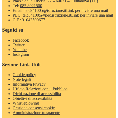
Piazza della Libertà, 22 – 64021 – Giulianova (TE)
Tel:
085 8021500
Email:
teic841005@istruzione.it
Link per inviare una mail
PEC:
teic841005@pec.istruzione.it
Link per inviare una mail
C.F.: 91043590677
Seguici su
Facebook
Twitter
Youtube
Instagram
Sezione Link Utili
Cookie policy
Note legali
Informativa Privacy
Ufficio Relazioni con il Pubblico
Dichiarazione di accessibilità
Obiettivi di accessibilità
Whistleblowing
Gestione consensi cookie
Amministrazione trasparente