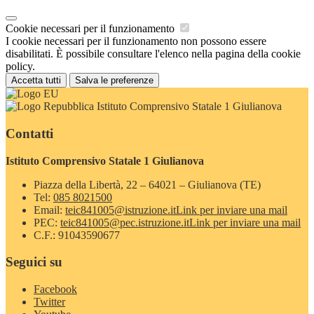
Cookie necessari per il funzionamento
I cookie necessari per il funzionamento non possono essere
disabilitati. È possibile consultare l'elenco nella pagina della cookie
policy.
Accetta tutti
Salva le preferenze
Istituto Comprensivo Statale 1 Giulianova
Contatti
Istituto Comprensivo Statale 1 Giulianova
Piazza della Libertà, 22 – 64021 – Giulianova (TE)
Tel:
085 8021500
Email:
teic841005@istruzione.it
Link per inviare una mail
PEC:
teic841005@pec.istruzione.it
Link per inviare una mail
C.F.: 91043590677
Seguici su
Facebook
Twitter