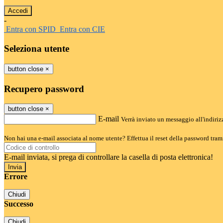
-
Entra con SPID
Entra con CIE
Seleziona utente
button close
×
Recupero password
button close
×
E-mail
Verrà inviato un messaggio all'indirizz
Non hai una e-mail associata al nome utente? Effettua il reset della password tram
E-mail inviata, si prega di controllare la casella di posta elettronica!
Errore
Chiudi
Successo
Chiudi