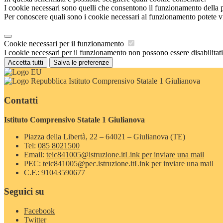
I cookie necessari sono quelli che consentono il funzionamento della pi
Per conoscere quali sono i cookie necessari al funzionamento potete v
Cookie necessari per il funzionamento
I cookie necessari per il funzionamento non possono essere disabilitati.
Accetta tutti
Salva le preferenze
Istituto Comprensivo Statale 1 Giulianova
Contatti
Istituto Comprensivo Statale 1 Giulianova
Piazza della Libertà, 22 – 64021 – Giulianova (TE)
Tel:
085 8021500
Email:
teic841005@istruzione.it
Link per inviare una mail
PEC:
teic841005@pec.istruzione.it
Link per inviare una mail
C.F.: 91043590677
Seguici su
Facebook
Twitter