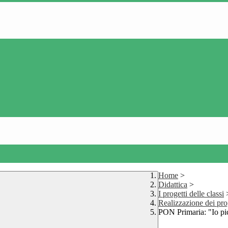
Home
>
Didattica
>
I progetti delle classi
Realizzazione dei pr
PON Primaria: "Io pi