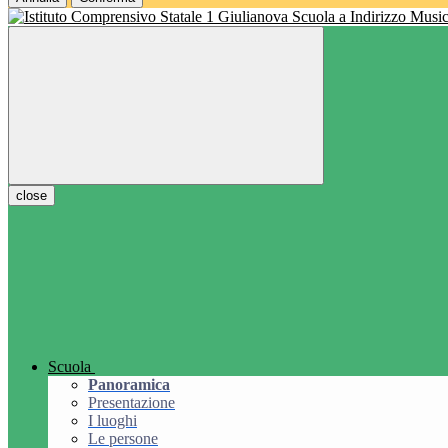
Scuola a Indirizzo Music
close
Scuola
Panoramica
Presentazione
I luoghi
Le persone