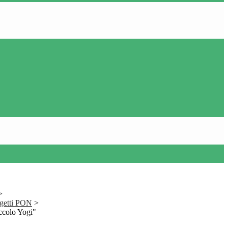
>
ogetti PON
>
ccolo Yogi"