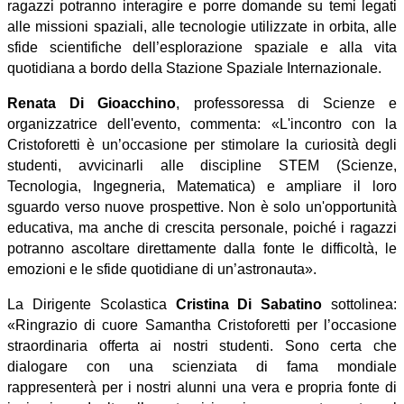
ragazzi potranno interagire e porre domande su temi legati
alle missioni spaziali, alle tecnologie utilizzate in orbita, alle
sfide scientifiche dell
’
esplorazione spaziale e alla vita
quotidiana a bordo della Stazione Spaziale Internazionale.
Renata Di Gioacchino
, professoressa di Scienze e
organizzatrice dell'evento, commenta:
«
L'incontro con la
Cristoforetti è un
’
occasione per stimolare la curiosit
à
degli
studenti, avvicinarli alle discipline STEM (Scienze,
Tecnologia, Ingegneria, Matematica) e ampliare il loro
sguardo verso nuove prospettive. Non è solo un'opportunit
à
educativa, ma anche di crescita personale, poiché i ragazzi
potranno ascoltare direttamente dalla fonte le difficolt
à
, le
emozioni e le sfide quotidiane di un
’
astronauta»
.
La Dirigente Scolastica
Cristina Di Sabatino
sottolinea:
«
Ringrazio di cuore Samantha Cristoforetti per l’occasione
straordinaria offerta ai nostri studenti. Sono certa che
dialogare con una scienziata di fama mondiale
rappresenterà per i nostri alunni una vera e propria fonte di