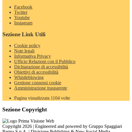
Facebook
Twitter
Youtube
Instagram
Sezione Link Utili
Cookie policy
Note legali
Informativa Privacy
Ufficio Relazioni con il Pubblico
Dichiarazione di accessibilità
Obiettivi di accessibilità
Whistleblowing
Gestione consensi cookie
Amministrazione trasparente
Pagina visualizzata
1104
volte
Sezione Copyright
Copyright 2026 | Engineered and powered by Gruppo Spaggiari
Parma S.p.A. | Divisione Publishing & New Social Media