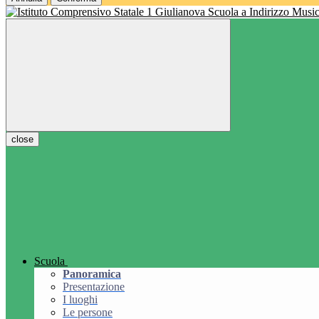
Scuola a Indirizzo Music
close
Scuola
Panoramica
Presentazione
I luoghi
Le persone