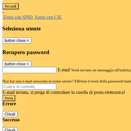
-
Entra con SPID
Entra con CIE
Seleziona utente
button close
×
Recupero password
button close
×
E-mail
Verrà inviato un messaggio all'indirizz
Non hai una e-mail associata al nome utente? Effettua il reset della password tram
E-mail inviata, si prega di controllare la casella di posta elettronica!
Errore
Chiudi
Successo
Chiudi