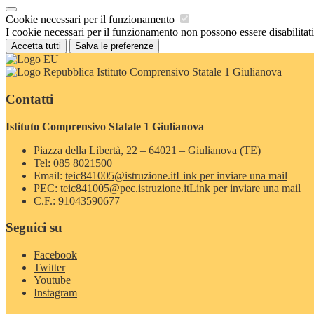
Cookie necessari per il funzionamento
I cookie necessari per il funzionamento non possono essere disabilitati.
Accetta tutti
Salva le preferenze
Istituto Comprensivo Statale 1 Giulianova
Contatti
Istituto Comprensivo Statale 1 Giulianova
Piazza della Libertà, 22 – 64021 – Giulianova (TE)
Tel:
085 8021500
Email:
teic841005@istruzione.it
Link per inviare una mail
PEC:
teic841005@pec.istruzione.it
Link per inviare una mail
C.F.: 91043590677
Seguici su
Facebook
Twitter
Youtube
Instagram