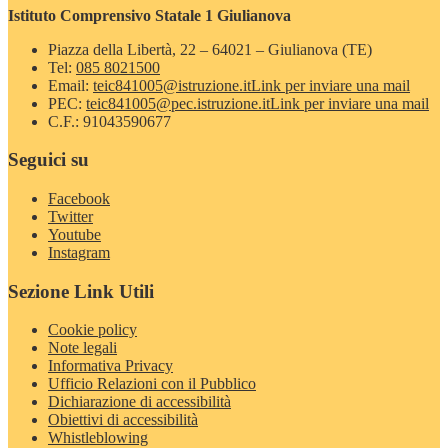
Istituto Comprensivo Statale 1 Giulianova
Piazza della Libertà, 22 – 64021 – Giulianova (TE)
Tel:
085 8021500
Email:
teic841005@istruzione.it
Link per inviare una mail
PEC:
teic841005@pec.istruzione.it
Link per inviare una mail
C.F.: 91043590677
Seguici su
Facebook
Twitter
Youtube
Instagram
Sezione Link Utili
Cookie policy
Note legali
Informativa Privacy
Ufficio Relazioni con il Pubblico
Dichiarazione di accessibilità
Obiettivi di accessibilità
Whistleblowing