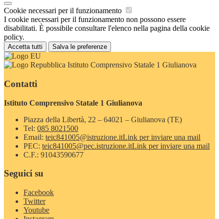
Cookie necessari per il funzionamento
I cookie necessari per il funzionamento non possono essere
disabilitati. È possibile consultare l'elenco nella pagina della cookie
policy.
Accetta tutti
Salva le preferenze
Istituto Comprensivo Statale 1 Giulianova
Contatti
Istituto Comprensivo Statale 1 Giulianova
Piazza della Libertà, 22 – 64021 – Giulianova (TE)
Tel:
085 8021500
Email:
teic841005@istruzione.it
Link per inviare una mail
PEC:
teic841005@pec.istruzione.it
Link per inviare una mail
C.F.: 91043590677
Seguici su
Facebook
Twitter
Youtube
Instagram