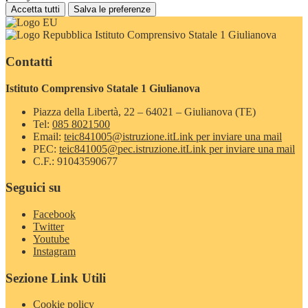
Accetta tutti
Salva le preferenze
Istituto Comprensivo Statale 1 Giulianova
Contatti
Istituto Comprensivo Statale 1 Giulianova
Piazza della Libertà, 22 – 64021 – Giulianova (TE)
Tel:
085 8021500
Email:
teic841005@istruzione.it
Link per inviare una mail
PEC:
teic841005@pec.istruzione.it
Link per inviare una mail
C.F.: 91043590677
Seguici su
Facebook
Twitter
Youtube
Instagram
Sezione Link Utili
Cookie policy