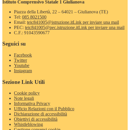
Istituto Comprensivo Statale 1 Giulianova
Piazza della Libertà, 22 – 64021 – Giulianova (TE)
Tel:
085 8021500
Email:
teic841005@istruzione.it
Link per inviare una mail
PEC:
teic841005@pec.istruzione.it
Link per inviare una mail
C.F.: 91043590677
Seguici su
Facebook
Twitter
Youtube
Instagram
Sezione Link Utili
Cookie policy
Note legali
Informativa Privacy
Ufficio Relazioni con il Pubblico
Dichiarazione di accessibilità
Obiettivi di accessibilità
Whistleblowing
Gestione consensi cookie