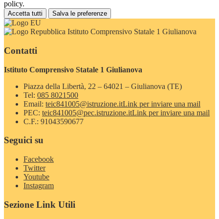
policy.
Accetta tutti
Salva le preferenze
Istituto Comprensivo Statale 1 Giulianova
Contatti
Istituto Comprensivo Statale 1 Giulianova
Piazza della Libertà, 22 – 64021 – Giulianova (TE)
Tel:
085 8021500
Email:
teic841005@istruzione.it
Link per inviare una mail
PEC:
teic841005@pec.istruzione.it
Link per inviare una mail
C.F.: 91043590677
Seguici su
Facebook
Twitter
Youtube
Instagram
Sezione Link Utili