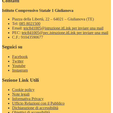
Contatti
Istituto Comprensivo Statale 1 Giulianova
Piazza della Libertà, 22 – 64021 – Giulianova (TE)
Tel:
085 8021500
Email:
teic841005@istruzione.it
Link per inviare una mail
PEC:
teic841005@pec.istruzione.it
Link per inviare una mail
C.F.: 91043590677
Seguici su
Facebook
Twitter
Youtube
Instagram
Sezione Link Utili
Cookie policy
Note legali
Informativa Privacy
Ufficio Relazioni con il Pubblico
Dichiarazione di accessibilità
Obiettivi di accessibilità