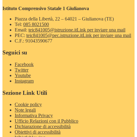
Istituto Comprensivo Statale 1 Giulianova
Piazza della Libertà, 22 – 64021 – Giulianova (TE)
Tel:
085 8021500
Email:
teic841005@istruzione.it
Link per inviare una mail
PEC:
teic841005@pec.istruzione.it
Link per inviare una mail
C.F.: 91043590677
Seguici su
Facebook
Twitter
Youtube
Instagram
Sezione Link Utili
Cookie policy
Note legali
Informativa Privacy
Ufficio Relazioni con il Pubblico
Dichiarazione di accessibilità
Obiettivi di accessibilità