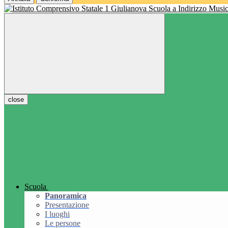
Scuola a Indirizzo Music
close
Scuola
Panoramica
Presentazione
I luoghi
Le persone