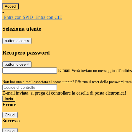
-
Entra con SPID
Entra con CIE
Seleziona utente
button close
×
Recupero password
button close
×
E-mail
Verrà inviato un messaggio all'indirizz
Non hai una e-mail associata al nome utente? Effettua il reset della password tram
E-mail inviata, si prega di controllare la casella di posta elettronica!
Errore
Chiudi
Successo
Chiudi