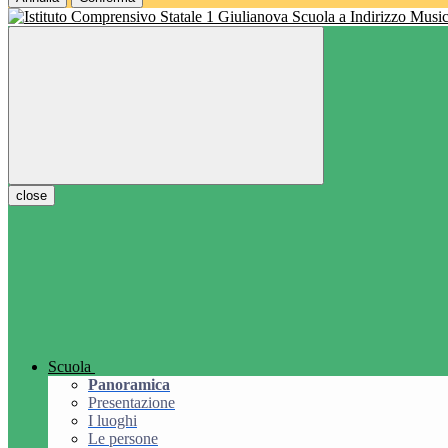
Scuola a Indirizzo Music
close
Scuola
Panoramica
Presentazione
I luoghi
Le persone