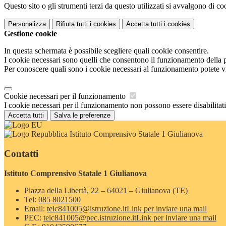
Questo sito o gli strumenti terzi da questo utilizzati si avvalgono di coo
Personalizza
Rifiuta tutti
i cookies
Accetta tutti
i cookies
Gestione cookie
In questa schermata è possibile scegliere quali cookie consentire.
I cookie necessari sono quelli che consentono il funzionamento della pi
Per conoscere quali sono i cookie necessari al funzionamento potete v
Cookie necessari per il funzionamento
I cookie necessari per il funzionamento non possono essere disabilitati.
Accetta tutti
Salva le preferenze
Istituto Comprensivo Statale 1 Giulianova
Contatti
Istituto Comprensivo Statale 1 Giulianova
Piazza della Libertà, 22 – 64021 – Giulianova (TE)
Tel:
085 8021500
Email:
teic841005@istruzione.it
Link per inviare una mail
PEC:
teic841005@pec.istruzione.it
Link per inviare una mail