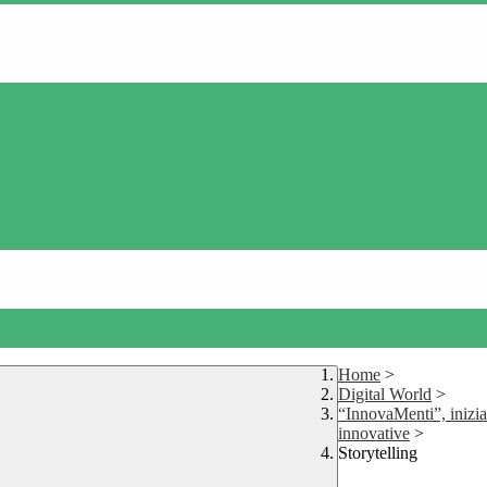
Home
>
Digital World
>
“InnovaMenti”, inizia
innovative
>
Storytelling