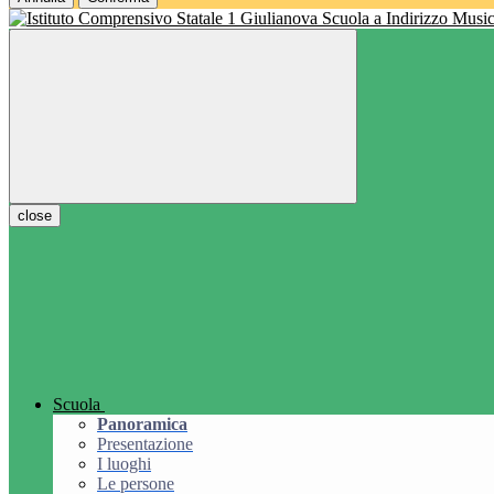
Scuola a Indirizzo Music
close
Scuola
Panoramica
Presentazione
I luoghi
Le persone