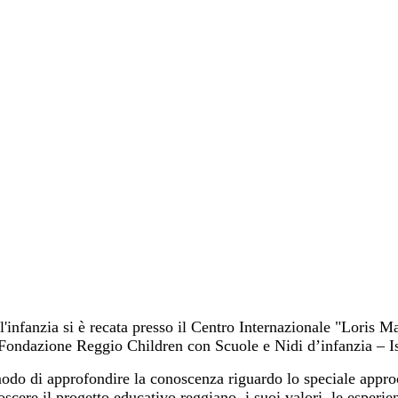
'infanzia si è recata presso il Centro Internazionale "Loris M
Fondazione Reggio Children con Scuole e Nidi d’infanzia – I
modo di approfondire la conoscenza riguardo lo speciale approc
scere il progetto educativo reggiano, i suoi valori, le esperie