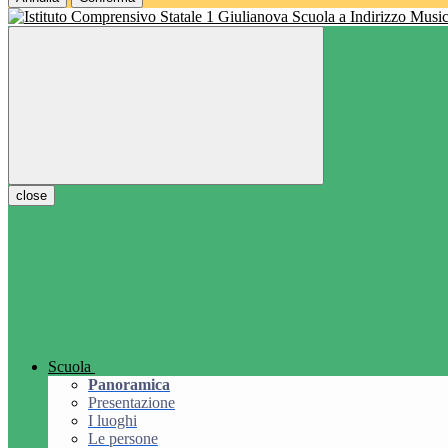
Scuola a Indirizzo Music
close
Scuola
Panoramica
Presentazione
I luoghi
Le persone