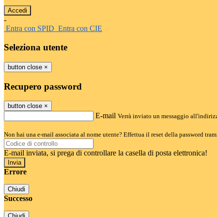
-
Entra con SPID
Entra con CIE
Seleziona utente
button close
×
Recupero password
button close
×
E-mail
Verrà inviato un messaggio all'indirizz
Non hai una e-mail associata al nome utente? Effettua il reset della password tram
E-mail inviata, si prega di controllare la casella di posta elettronica!
Errore
Chiudi
Successo
Chiudi