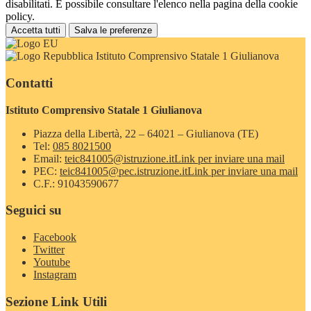
disabilitati. È possibile consultare l'elenco nella pagina della cookie
policy.
Accetta tutti
Salva le preferenze
Istituto Comprensivo Statale 1 Giulianova
Contatti
Istituto Comprensivo Statale 1 Giulianova
Piazza della Libertà, 22 – 64021 – Giulianova (TE)
Tel:
085 8021500
Email:
teic841005@istruzione.it
Link per inviare una mail
PEC:
teic841005@pec.istruzione.it
Link per inviare una mail
C.F.: 91043590677
Seguici su
Facebook
Twitter
Youtube
Instagram
Sezione Link Utili