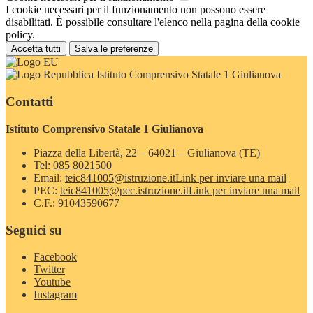
I cookie necessari per il funzionamento non possono essere
disabilitati. È possibile consultare l'elenco nella pagina della cookie
policy.
Accetta tutti
Salva le preferenze
Istituto Comprensivo Statale 1 Giulianova
Contatti
Istituto Comprensivo Statale 1 Giulianova
Piazza della Libertà, 22 – 64021 – Giulianova (TE)
Tel:
085 8021500
Email:
teic841005@istruzione.it
Link per inviare una mail
PEC:
teic841005@pec.istruzione.it
Link per inviare una mail
C.F.: 91043590677
Seguici su
Facebook
Twitter
Youtube
Instagram