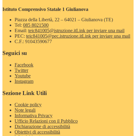
Istituto Comprensivo Statale 1 Giulianova
Piazza della Libertà, 22 – 64021 – Giulianova (TE)
Tel:
085 8021500
Email:
teic841005@istruzione.it
Link per inviare una mail
PEC:
teic841005@pec.istruzione.it
Link per inviare una mail
C.F.: 91043590677
Seguici su
Facebook
Twitter
Youtube
Instagram
Sezione Link Utili
Cookie policy
Note legali
Informativa Privacy
Ufficio Relazioni con il Pubblico
Dichiarazione di accessibilità
Obiettivi di accessibilità