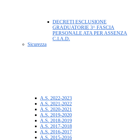
DECRETI ESCLUSIONE
GRADUATORIE 3^ FASCIA
PERSONALE ATA PER ASSENZA
C.I.A.D.
Sicurezza
A.S. 2022-2023
A.S. 2021-2022
A.S. 2020-2021
A.S. 2019-2020
A.S. 2018-2019
A.S. 2017-2018
A.S. 2016-2017
A.S. 2015-2016