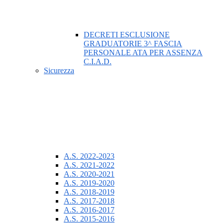
DECRETI ESCLUSIONE
GRADUATORIE 3^ FASCIA
PERSONALE ATA PER ASSENZA
C.I.A.D.
Sicurezza
A.S. 2022-2023
A.S. 2021-2022
A.S. 2020-2021
A.S. 2019-2020
A.S. 2018-2019
A.S. 2017-2018
A.S. 2016-2017
A.S. 2015-2016