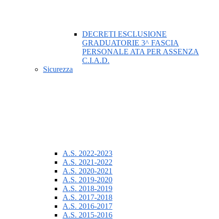
DECRETI ESCLUSIONE
GRADUATORIE 3^ FASCIA
PERSONALE ATA PER ASSENZA
C.I.A.D.
Sicurezza
A.S. 2022-2023
A.S. 2021-2022
A.S. 2020-2021
A.S. 2019-2020
A.S. 2018-2019
A.S. 2017-2018
A.S. 2016-2017
A.S. 2015-2016