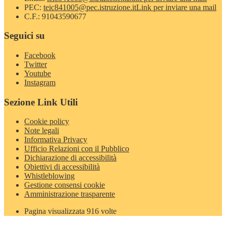
PEC:
teic841005@pec.istruzione.it
Link per inviare una mail
C.F.: 91043590677
Seguici su
Facebook
Twitter
Youtube
Instagram
Sezione Link Utili
Cookie policy
Note legali
Informativa Privacy
Ufficio Relazioni con il Pubblico
Dichiarazione di accessibilità
Obiettivi di accessibilità
Whistleblowing
Gestione consensi cookie
Amministrazione trasparente
Pagina visualizzata
916
volte