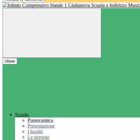
Scuola a Indirizzo Music
close
Scuola
Panoramica
Presentazione
I luoghi
Le persone