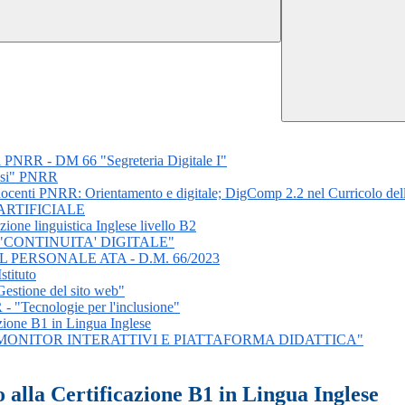
vi PNRR - DM 66 "Segreteria Digitale I"
essi" PNRR
docenti PNRR: Orientamento e digitale; DigComp 2.2 nel Curricolo del
ARTIFICIALE
zione linguistica Inglese livello B2
CONTINUITA' DIGITALE"
PERSONALE ATA - D.M. 66/2023
stituto
Gestione del sito web"
- "Tecnologie per l'inclusione"
azione B1 in Lingua Inglese
MONITOR INTERATTIVI E PIATTAFORMA DIDATTICA"
 alla Certificazione B1 in Lingua Inglese