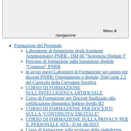
Menu di
navigazione
Formazione del Personale
Laboratorio di formazione degli Assistenti
Amministrativi PNRR - DM 66 "Segreteria Digitale I"
Percorso di formazione sulla transizione digitale
"Connessi" PNRR
In avvio nuovi Laboratori di Formazione sul campo per
docenti PNRR: Orientamento e digitale; DigComp 2.2
nel Curricolo della Curvatura Sportiva
CORSO DI FORMAZIONE
SULL'INTELLIGENZA ARTIFICIALE
Corso di Formazione per Docenti finalizzato alla
certificazione linguistica Inglese livello B2
CORSO DI FORMAZIONE PER DOCENTI
SULLA "CONTINUITA' DIGITALE"
CORSO DI FORMAZIONE SULLA PRIVACY PER
IL PERSONALE ATA - D.M. 66/2023
Corso di formazione sulla gestione della piattaforma