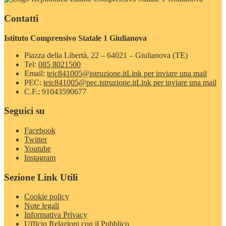
Contatti
Istituto Comprensivo Statale 1 Giulianova
Piazza della Libertà, 22 – 64021 – Giulianova (TE)
Tel:
085 8021500
Email:
teic841005@istruzione.it
Link per inviare una mail
PEC:
teic841005@pec.istruzione.it
Link per inviare una mail
C.F.: 91043590677
Seguici su
Facebook
Twitter
Youtube
Instagram
Sezione Link Utili
Cookie policy
Note legali
Informativa Privacy
Ufficio Relazioni con il Pubblico