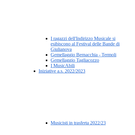
I ragazzi dell'Indirizzo Musicale si
esibiscono al Festival delle Bande di
Giulianova
Gemellaggio Bernacchia - Termoli
Gemellaggio Tagliacozzo
I MusicAbili
Iniziative a.s. 2022/2023
Musicisti in trasferta 2022/23