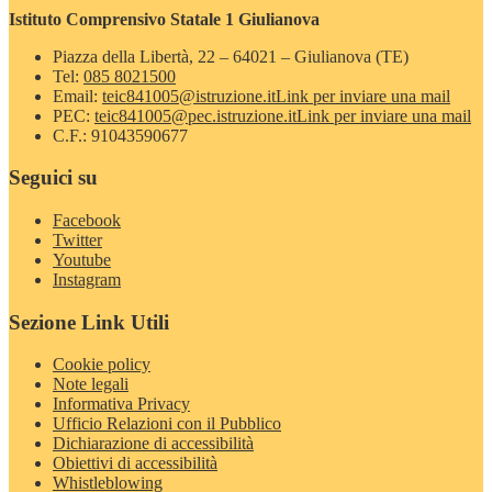
Istituto Comprensivo Statale 1 Giulianova
Piazza della Libertà, 22 – 64021 – Giulianova (TE)
Tel:
085 8021500
Email:
teic841005@istruzione.it
Link per inviare una mail
PEC:
teic841005@pec.istruzione.it
Link per inviare una mail
C.F.: 91043590677
Seguici su
Facebook
Twitter
Youtube
Instagram
Sezione Link Utili
Cookie policy
Note legali
Informativa Privacy
Ufficio Relazioni con il Pubblico
Dichiarazione di accessibilità
Obiettivi di accessibilità
Whistleblowing