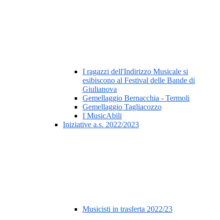
I ragazzi dell'Indirizzo Musicale si
esibiscono al Festival delle Bande di
Giulianova
Gemellaggio Bernacchia - Termoli
Gemellaggio Tagliacozzo
I MusicAbili
Iniziative a.s. 2022/2023
Musicisti in trasferta 2022/23