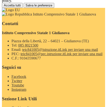
policy.
Accetta tutti
Salva le preferenze
Istituto Comprensivo Statale 1 Giulianova
Contatti
Istituto Comprensivo Statale 1 Giulianova
Piazza della Libertà, 22 – 64021 – Giulianova (TE)
Tel:
085 8021500
Email:
teic841005@istruzione.it
Link per inviare una mail
PEC:
teic841005@pec.istruzione.it
Link per inviare una mail
C.F.: 91043590677
Seguici su
Facebook
Twitter
Youtube
Instagram
Sezione Link Utili