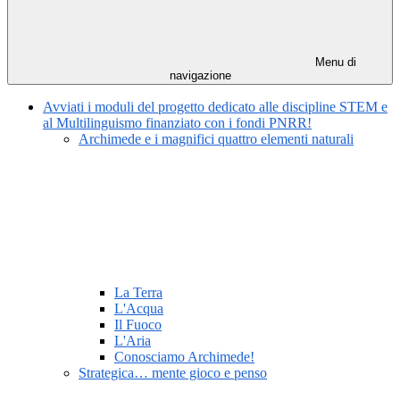
Menu di
navigazione
Avviati i moduli del progetto dedicato alle discipline STEM e
al Multilinguismo finanziato con i fondi PNRR!
Archimede e i magnifici quattro elementi naturali
La Terra
L'Acqua
Il Fuoco
L'Aria
Conosciamo Archimede!
Strategica… mente gioco e penso