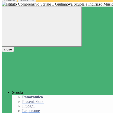
Scuola a Indirizzo Music
close
Scuola
Panoramica
Presentazione
I luoghi
Le persone