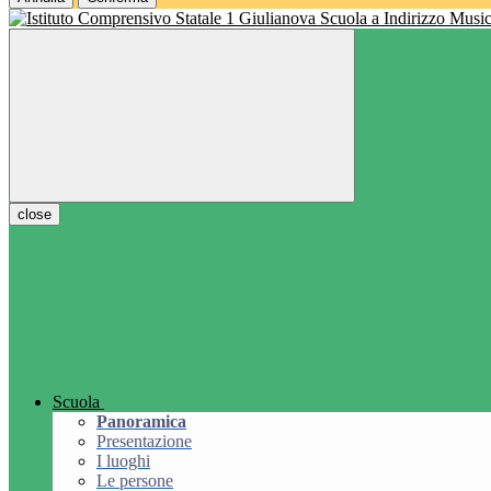
Scuola a Indirizzo Music
close
Scuola
Panoramica
Presentazione
I luoghi
Le persone