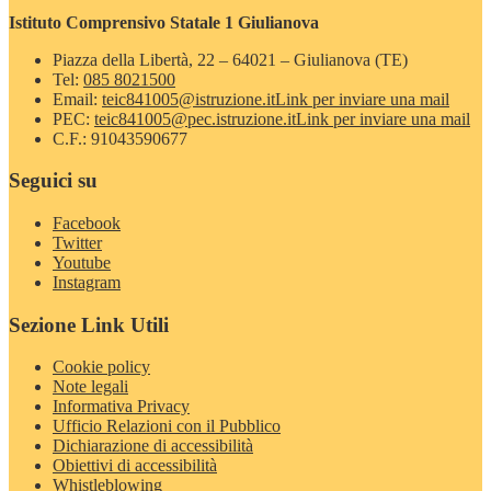
Istituto Comprensivo Statale 1 Giulianova
Piazza della Libertà, 22 – 64021 – Giulianova (TE)
Tel:
085 8021500
Email:
teic841005@istruzione.it
Link per inviare una mail
PEC:
teic841005@pec.istruzione.it
Link per inviare una mail
C.F.: 91043590677
Seguici su
Facebook
Twitter
Youtube
Instagram
Sezione Link Utili
Cookie policy
Note legali
Informativa Privacy
Ufficio Relazioni con il Pubblico
Dichiarazione di accessibilità
Obiettivi di accessibilità
Whistleblowing