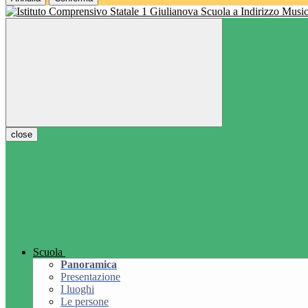
Scuola a Indirizzo Music
close
Scuola
Panoramica
Presentazione
I luoghi
Le persone