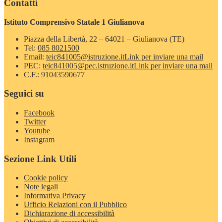
Contatti
Istituto Comprensivo Statale 1 Giulianova
Piazza della Libertà, 22 – 64021 – Giulianova (TE)
Tel:
085 8021500
Email:
teic841005@istruzione.it
Link per inviare una mail
PEC:
teic841005@pec.istruzione.it
Link per inviare una mail
C.F.: 91043590677
Seguici su
Facebook
Twitter
Youtube
Instagram
Sezione Link Utili
Cookie policy
Note legali
Informativa Privacy
Ufficio Relazioni con il Pubblico
Dichiarazione di accessibilità