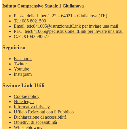
Istituto Comprensivo Statale 1 Giulianova
Piazza della Libertà, 22 – 64021 – Giulianova (TE)
Tel:
085 8021500
Email:
teic841005@istruzione.it
Link per inviare una mail
PEC:
teic841005@pec.istruzione.it
Link per inviare una mail
C.F.: 91043590677
Seguici su
Facebook
Twitter
Youtube
Instagram
Sezione Link Utili
Cookie policy
Note legali
Informativa Privacy
Ufficio Relazioni con il Pubblico
Dichiarazione di accessibilità
Obiettivi di accessibilità
Whistleblowing